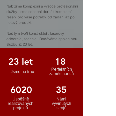
Nabízíme komplexní a vysoce profesionální
služby. Jsme schopni doručit kompletní
řešení pro vaše potřeby, od zadání až po
hotový produkt.
Náš tým tvoří konstruktéři, laserový
odborníci, technici. Dodáváme spolehlivou
službu již 23 let.
23 let
18
Perfektních
Jsme na trhu
zaměstnanců
6020
35
Úspěšně
Námi
realizovaných
vyvinutých
projektů
strojů