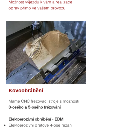
Možnost výjezdu k vám a realizace
oprav přímo ve vašem provozu!
Kovoobrábění
Máme CNC frézovací stroje s možností
3-osého a 5-osého frézování
Elektoerozivní obrábění - EDM
:
Elektoerozivní drátové 4-osé řezání