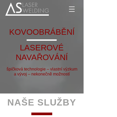
KOVOOBRÁBĚNÍ
LASEROVÉ
NAVAŘOVÁNÍ
špičková technologie – vlastní výzkum
a vývoj – nekonečně možností
NAŠE SLUŽBY