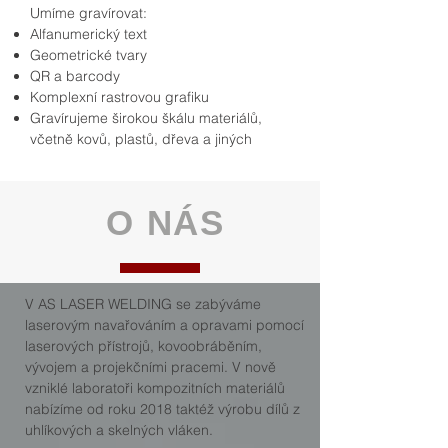
Umíme gravírovat:
Alfanumerický text
Geometrické tvary
QR a barcody
Komplexní rastrovou grafiku
Gravírujeme širokou škálu materiálů,
včetně kovů, plastů, dřeva a jiných
O NÁS
V AS LASER WELDING se zabýváme
laserovým navařováním a opravami pomocí
laserových přístrojů, kovoobráběním,
vývojem a projekčními pracemi. V nově
vzniklé laboratoři kompozitních materiálů
nabízíme od roku 2018 taktéž výrobu dílů z
uhlíkových a skelných vláken.